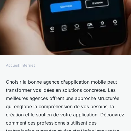
Accueil
›
Internet
INTERNET
Les agences d'application
Choisir la bonne agence d'application mobile peut
transformer vos idées en solutions concrètes. Les
mobile qui propulsent votre
meilleures agences offrent une approche structurée
projet
qui englobe la compréhension de vos besoins, la
création et le soutien de votre application. Découvrez
Martin
•
19 juin 2025
•
5 min de lecture
comment ces professionnels utilisent des