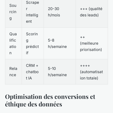
Scrape
Sou
r
20-30
+++ (qualité
rcin
intellig
h/mois
des leads)
g
ent
Qua
Scorin
++
lific
g
5-8
(meilleure
atio
prédict
h/semaine
priorisation)
n
if
CRM +
++++
Rela
5-10
chatbo
(automatisat
nce
h/semaine
t IA
ion totale)
Optimisation des conversions et
éthique des données