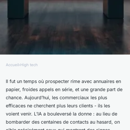
Accueil
›
High tech
HIGH TECH
10 stratégies innovantes pour
Il fut un temps où prospecter rime avec annuaires en
papier, froides appels en série, et une grande part de
générer des leads grâce à l'IA
chance. Aujourd’hui, les commerciaux les plus
efficaces ne cherchent plus leurs clients - ils les
Bona
•
25/05/2026 09:37
•
9 min de lecture
voient venir. L’IA a bouleversé la donne : au lieu de
bombarder des centaines de contacts au hasard, on